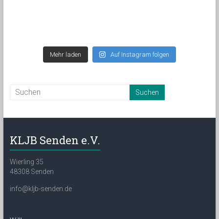
Mehr laden
Auf Instagram folgen
KLJB Senden e.V.
Wierling 35
48308 Senden
info@kljb-senden.de