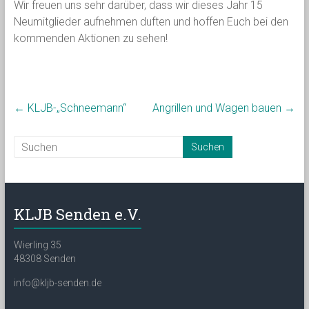
Wir freuen uns sehr darüber, dass wir dieses Jahr 15
Neumitglieder aufnehmen duften und hoffen Euch bei den
kommenden Aktionen zu sehen!
←
KLJB-„Schneemann“
Angrillen und Wagen bauen
→
KLJB Senden e.V.
Wierling 35
48308 Senden
info@kljb-senden.de