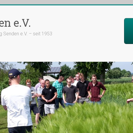
n e.V.
 Senden e.V. – seit 1953