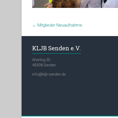
←
Mitglieder Neuaufnahme
KLJB Senden e.V.
Wierling 35
48308 Senden
info@kljb-senden.de