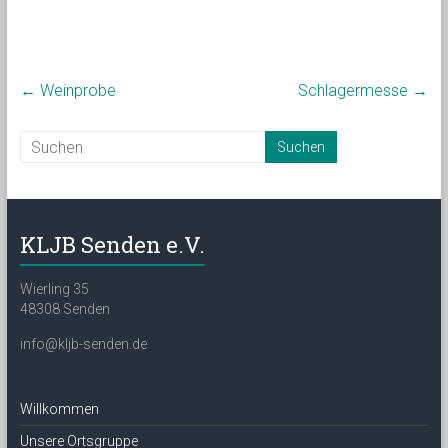
←
Weinprobe
Schlagermesse
→
KLJB Senden e.V.
Wierling 35
48308 Senden
info@kljb-senden.de
Willkommen
Unsere Ortsgruppe